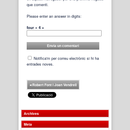
que comenti.
Please enter an answer in digits:
four × 4 =
Notifica'm per correu electrònic si hi ha
entrades noves.
◂
Robert Font i Joan Vendrell
Archives
Meta