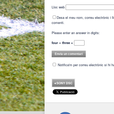
Lloc web
Desa el meu nom, correu electrònic i 
comenti.
Please enter an answer in digits:
four × three =
Notifica'm per correu electrònic si hi 
◂
SONY DSC